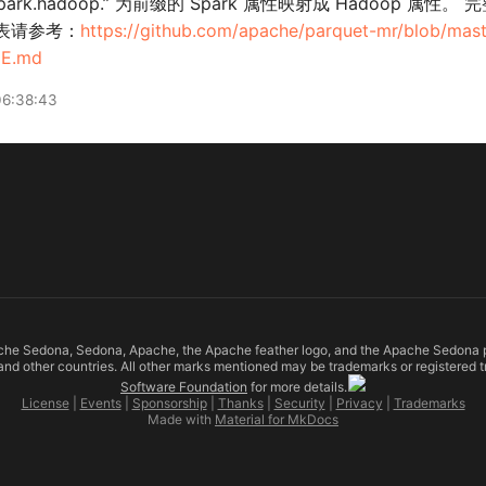
spark.hadoop.” 为前缀的 Spark 属性映射成 Hadoop 属性。 完
列表请参考：
https://github.com/apache/parquet-mr/blob/mast
E.md
6:38:43
e Sedona, Sedona, Apache, the Apache feather logo, and the Apache Sedona proj
nd other countries. All other marks mentioned may be trademarks or registered t
Software Foundation
for more details.
License
|
Events
|
Sponsorship
|
Thanks
|
Security
|
Privacy
|
Trademarks
Made with
Material for MkDocs