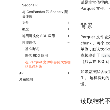
试是非常值得的
Sedona
Sedona R
Parquet 
云平台
安装 Sedona Scala/Java
与 GeoPandas 和 Shapely 配
合使用
安装 Sedona Python
在 Wherobots 上安装
文件
安装 Sedona R
在 Databricks 上安装
背景
概念
安装 Sedona-Zeppelin
在 AWS EMR 上安装
CSV
地图可视化 SQL 应用
手动搭建 Spark 集群
在 AWS Glue 上安装
GeoPackage
空间连接
Parquet 文件
性能调优
在 Microsoft Fabric 上安装
GeoParquet
聚类算法
Scala/Java
chunk， 每个 
单位，默认大小为 
在 Azure Synapse Analytics
GeoJSON
距离
使用 Apache Zeppelin
基准测试
上安装
查频率介于
Shapefiles
案例库
调优 RDD 应用
par
（默认在 100 到
GeoTIFF metadata
在 Parquet 文件中存储大型栅
格几何对象
NetCDF metadata
如果您按默认设置将
API
STAC catalog
生。 这样得到的 
发布说明
SQL
慢。
RDD（核心）
快速开始
统计
矢量数据
Scala/Java 文档
可视化
栅格数据
DataFrame
几何函数
读取结构不佳
Sedona R
参数
DataFrame/SQL
Box2D 函数
栅格函数