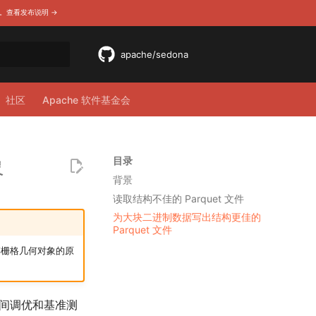
DF 等。查看发布说明 →
apache/sedona
引擎
社区
Apache 软件基金会
象
目录
背景
读取结构不佳的 Parquet 文件
为大块二进制数据写出结构更佳的
Parquet 文件
存栅格几何对象的原
时间调优和基准测