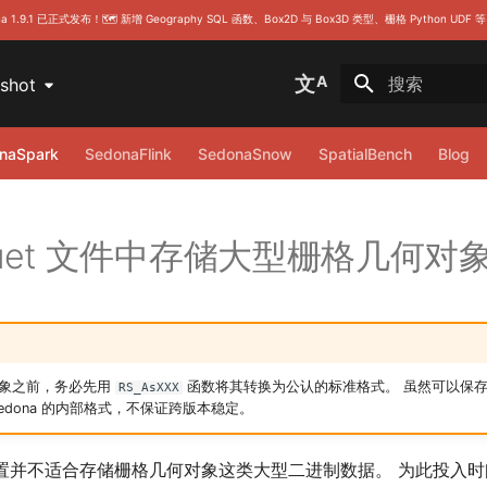
dona 1.9.1 已正式发布！🗺️ 新增 Geography SQL 函数、Box2D 与 Box3D 类型、栅格 Python U
文
A
pshot
正在初始化搜索
naSpark
SedonaFlink
SedonaSnow
SpatialBench
Blog
rquet 文件中存储大型栅格几何对
象之前，务必先用
函数将其转换为公认的标准格式。 虽然可以保
RS_AsXXX
edona 的内部格式，不保证跨版本稳定。
认设置并不适合存储栅格几何对象这类大型二进制数据。 为此投入