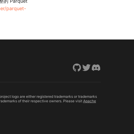
整的 Parquet
er/parquet-
ect logo are either registered trademarks or trademarks
rademarks of their respective owners. Please visit
Apache