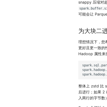
snappy 压缩
Sedona Python
RDD
Box3D 函数
栅格地图代数
spark.buffer.s
地理函数
栅格 UDF
可能会让 Parq
DataFrame 风格函数
栅格仿射变换
查询优化
坐标系转换
为大块二进
最近邻搜索
Spider:Spatial Data
理想情况下，您希
Generator
更好且更一致的性能。
读取旧版 Parquet 文件
Hadoop 属性
可视化
SedonaPyDeck
spark.sql.par
spark.hadoop.
SedonaKepler
整体上 zstd 比
后进行；如果 2 
入两行的字节数