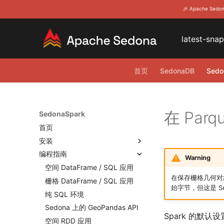
🎉 Apache Se
latest-sna
首页
SedonaDB
Sedo
在 Pa
SedonaSpark
首页
安装
编程指南
概述
Warning
模块
空间 DataFrame / SQL 应用
在保存栅格几何对
语言封装
栅格 DataFrame / SQL 应用
始字节，但这是 S
Maven Central 坐标
纯 SQL 环境
在 Docker 中使用 Sedona
Sedona 上的 GeoPandas API
Spark 的默
在本地 Spark 集群中安装
空间 RDD 应用