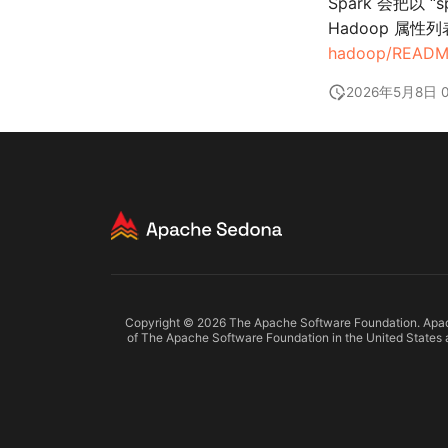
Spark 会把以 “
Hadoop 属性
hadoop/READM
2026年5月8日 0
Copyright © 2026 The Apache Software Foundation. Apach
of The Apache Software Foundation in the United States a